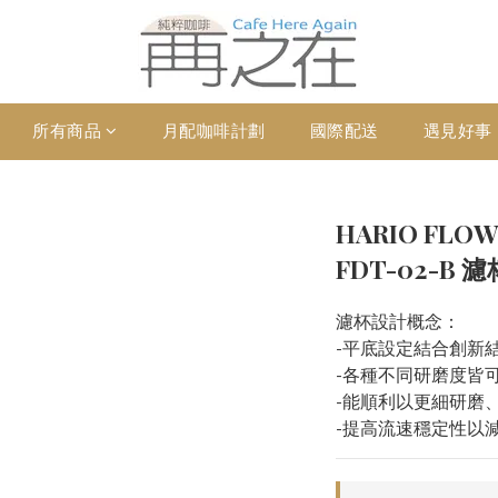
所有商品
月配咖啡計劃
國際配送
遇見好事
HARIO FLOW
FDT-02-B 濾
濾杯設計概念：
-平底設定結合創新
-各種不同研磨度皆
-能順利以更細研磨
-提高流速穩定性以