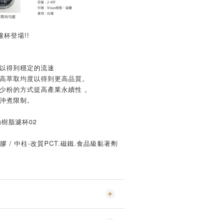
n濾杯登場!!
構以得到穩定的流速
提高萃取均度以得到更高品質。
少粉的方式提高產業永續性 。
少沖煮限制。
流動樹脂濾杯02
矽膠 / 中柱-改質PCT.磁鐵.食品級黏著劑