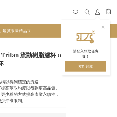
，鑑賞限量精品豆
立即購買
請登入領取優惠
 Tritan 流動樹脂濾杯 02
券！
杯
立即領取
結構以得到穩定的流速
可提高萃取均度以得到更高品質。
、更少粉的方式提高產業永續性 。
減少沖煮限制。