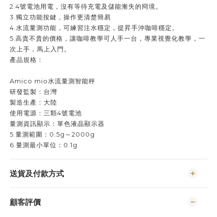
2.4號電池用電，沒有等待充電及儲能漸失的冏境。
3.獨立功能按鍵，操作更清楚簡易
4.水流量測功能，可練習注水穩定，提昇手沖咖啡穩定。
5.高貴不貴的價格，讓咖啡教學可人手一台，專業視覺化教學，一
次上手，馬上入門。
產品規格：
Amico mio水流量測智能秤
研發監製：台灣
製造生產：大陸
使用電源：三顆4號電池
量測資訊顯示：單色液晶顯示器
5.量測範圍：0.5g～2000g
6.量測最小單位：0.1g
送貨及付款方式
顧客評價