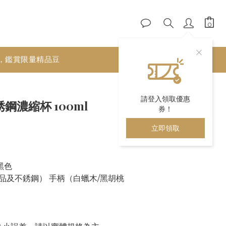
，鑑賞限量精品豆
立即購買
請登入領取優惠
銹鋼濃縮杯 100ml
券！
立即領取
 黑色
品及不銹鋼） 手柄（白蠟木/黑胡桃