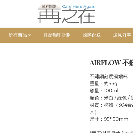
所有商品
月配咖啡計劃
國際配送
遇見好事
AIRFLOW 不
不鏽鋼刻度濃縮杯
重量：約53g 
容量：100ml 
顏色：米白 / 綠色 /
材質：杯體（304食
木）
尺寸：95* 50mm 