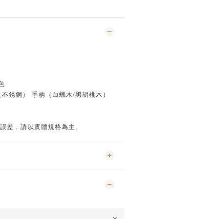
色
及不銹鋼） 手柄（白蠟木/黑胡桃木）
小誤差，請以實體規格為主。