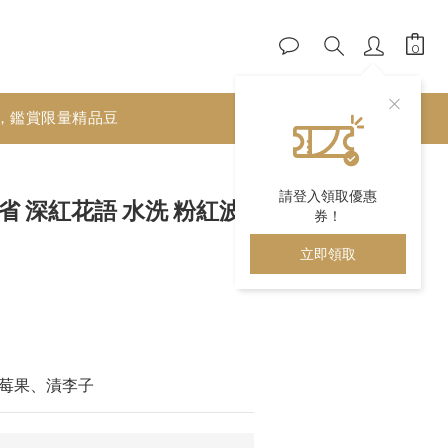
，鑑賞限量精品豆
立即購買
請登入領取優惠
省 深紅花語 水洗 粉紅波
券！
立即領取
 
莓果、漬李子