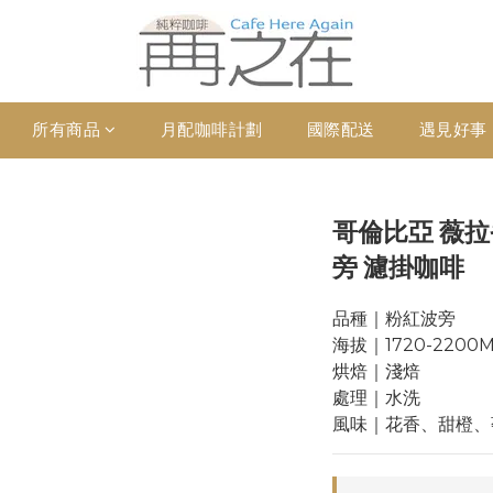
所有商品
月配咖啡計劃
國際配送
遇見好事
哥倫比亞 薇拉
旁 濾掛咖啡
品種｜粉紅波旁
海拔｜1720-2200M
烘焙｜淺焙
處理｜水洗
風味｜花香、甜橙、