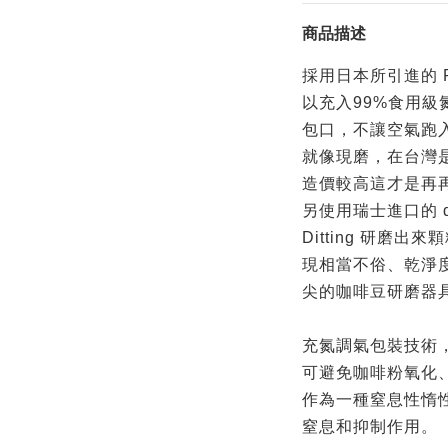
商品描述
採用日本所引進的 F
以充入99%食用
包口，不讓空氣跑
就像現磨，在台灣
造價較高這才是再
另使用瑞士進口的 di
Ditting 研磨
現相當不俗、乾淨
尖的咖啡豆研磨器
充氮調氣包裝技術
可避免咖啡粉氧化
作為一種窒息性惰
窒息和抑制作用。