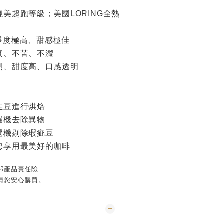
美超跑等級；美國LORING全熱
乾淨度極高、甜感極佳
實、不苦、不澀
烈、甜度高、口感透明
生豆進行烘焙
選機去除異物
選機剔除瑕疵豆
您享用最美好的咖啡
邦產品責任險
請您安心購買。