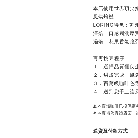
本店使用世界頂尖媲
風烘焙機
LORING特色：
深焙：口感圓潤厚
淺焙：花果香氣強
再再挑豆程序
１．選擇品質優良
２．烘焙完成，風
３．百萬級咖啡色
４．送到您手上讓
🔺本賣場咖啡已投保富
🔺本賣場為實體店面，
送貨及付款方式