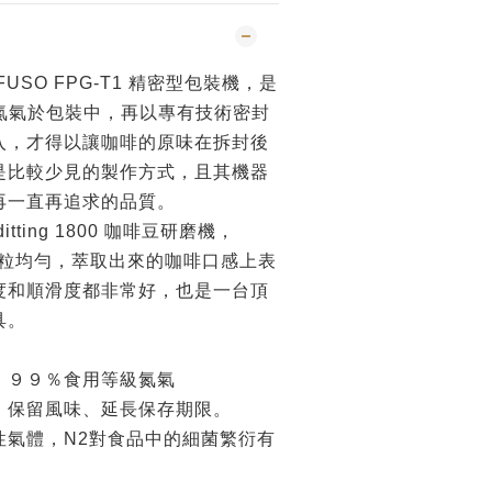
USO FPG-T1 精密型包裝機，是
級氮氣於包裝中，再以專有技術密封
入，才得以讓咖啡的原味在拆封後
是比較少見的製作方式，且其機器
再一直再追求的品質。
tting 1800 咖啡豆研磨機，
出來顆粒均勻，萃取出來的咖啡口感上表
度和順滑度都非常好，也是一台頂
具。
，９９％食用等級氮氣
、保留風味、延長保存期限。
性氣體，N2對食品中的細菌繁衍有