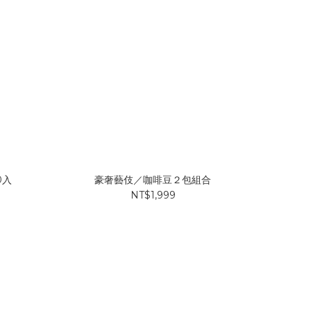
0入
豪奢藝伎／咖啡豆２包組合
NT$1,999