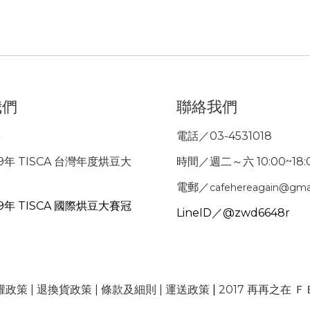
我們
聯絡我們
事
電話／03-4531018
9年 TISCA 台灣年度烘豆大
時間／週二～六 10:00~18:
電郵／
cafehereagain@gma
9年 TISCA 國際烘豆大賽冠
LineID／@zwd6648r
權政策
|
退換貨政策
|
條款及細則
|
運送政策
|
2017 再再之在 