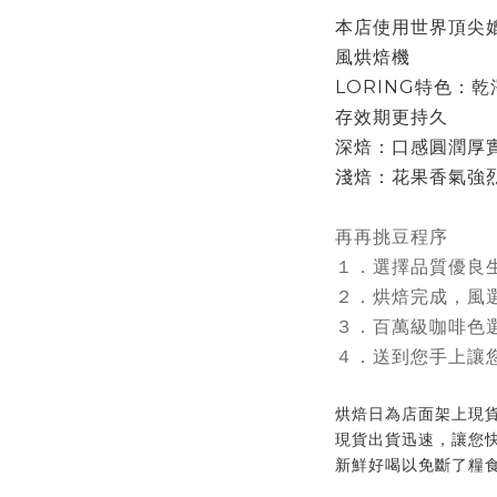
本店使用世界頂尖媲
風烘焙機
LORING特色：
存效期更持久
深焙：口感圓潤厚
淺焙：花果香氣強
再再挑豆程序
１．選擇品質優良
２．烘焙完成，風
３．百萬級咖啡色
４．送到您手上讓
烘焙日為店面架上現
現貨出貨迅速，讓您
新鮮好喝以免斷了糧