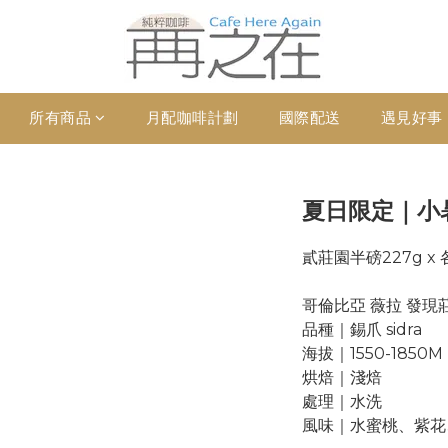
所有商品
月配咖啡計劃
國際配送
遇見好事
夏日限定｜小
貳莊園半磅227g x 
哥倫比亞 薇拉 發現
品種｜錫爪 sidra
海拔｜1550-1850M
烘焙｜淺焙 
處理｜水洗
風味｜水蜜桃、紫花