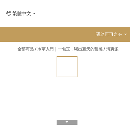
繁體中文
關於再再之在
全部商品
/
冷萃入門｜一包豆，喝出夏天的甜感
/
清爽派