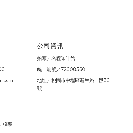
公司資訊
抬頭／名程咖啡館
00
統一編號／72908360
地址／桃園市中壢區新生路二段36
il.com
號
ＦＢ粉專