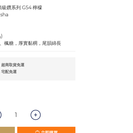
級鑽系列 G54 檸檬
sha
)
、楓糖，厚實黏稠，尾韻綿長
；超商取貨免運
；宅配免運
立即購買