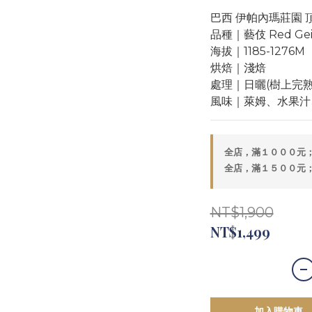
巴西 伊帕內瑪莊園 頂
品種｜藝伎 Red Gei
海拔｜1185-1276M
烘焙｜淺焙 
處理｜日曬(樹上完熟
風味｜萊姆、水果汁
全店，滿１０００元
全店，滿１５００元
NT$1,900
NT$1,499
加入購物車