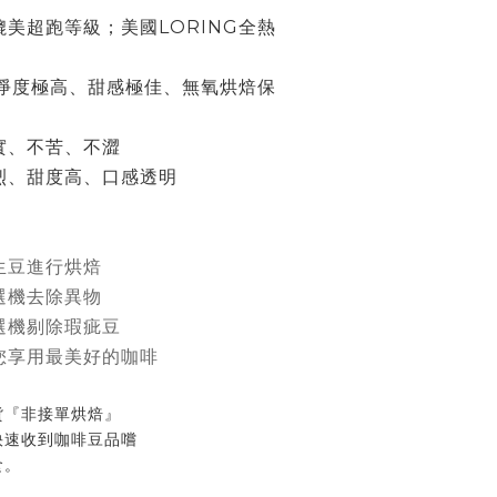
美超跑等級；美國LORING全熱
乾淨度極高、甜感極佳、無氧烘焙保
實、不苦、不澀
烈、甜度高、口感透明
生豆進行烘焙
選機去除異物
選機剔除瑕疵豆
您享用最美好的咖啡
貨『非接單烘焙』
快速收到咖啡豆品嚐
食。