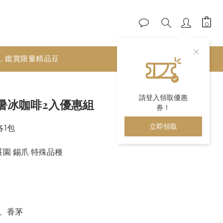
，鑑賞限量精品豆
立即購買
請登入領取優惠
暑冰咖啡2入優惠組
券！
立即領取
各1包
莊園 錫爪 特殊品種
、香茅