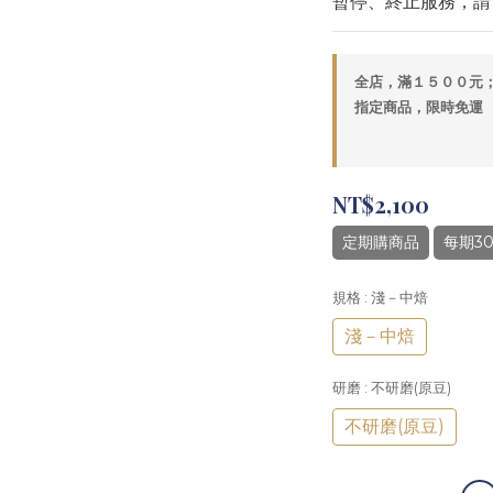
暫停、終止服務，請
全店，滿１５００元
指定商品，限時免運
NT$2,100
定期購商品
每期3
規格
: 淺－中焙
淺－中焙
研磨
: 不研磨(原豆)
不研磨(原豆)