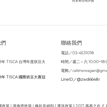
尚未有任何評價
我們
聯絡我們
事
電話／03-4531018
9年 TISCA 台灣年度烘豆大
時間／週二～六 10:00~18:
電郵／
cafehereagain@gma
9年 TISCA 國際烘豆大賽冠
LineID／@zwd6648r
權政策
|
退換貨政策
|
條款及細則
|
運送政策
|
2017 再再之在 