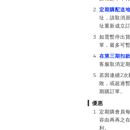
定期購配送
址，請取消
址重新成立
如需暫停出
單，最多可暫
在第三期扣
客服取消定
若因連續2次
敗，或超過
期購訂單。
優惠
定期購會員
容由再再之
利。