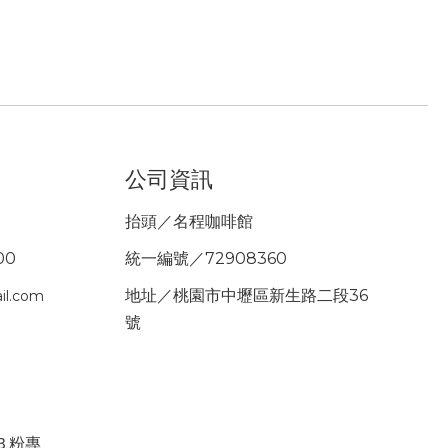
公司資訊
抬頭／名程咖啡館
00
統一編號／72908360
地址／桃園市中壢區新生路二段36
il.com
號
ＦＢ粉專