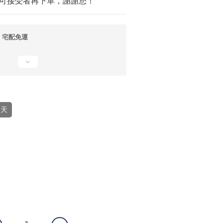
可接受者再下單，謝謝您！
；宅配免運
0天