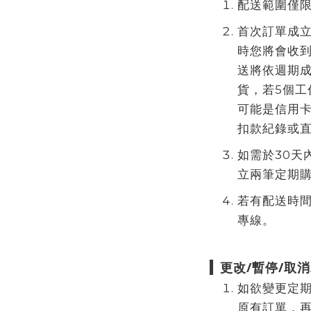
配送範圍僅
首次訂單成立
時您將會收
送將依週期成
貨，若5個工
可能是信用
扣款紀錄或
如需於30天
立兩筆定期
若有配送時
專線。
更改/暫停/取消
如欲變更定
原有訂單，