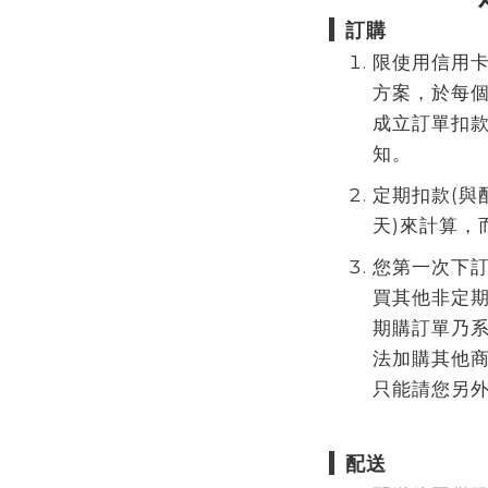
訂購
限使用信用
方案，於每
成立訂單扣
知。
定期扣款(與
天)來計算，
您第一次下
買其他非定
期購訂單乃
法加購其他
只能請您另外
配送