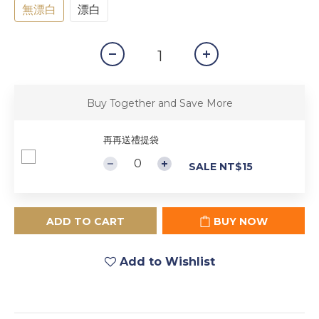
無漂白
漂白
Buy Together and Save More
再再送禮提袋
SALE NT$15
ADD TO CART
BUY NOW
Add to Wishlist