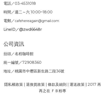
電話／03-4531018
時間／週二～六 10:00~18:00
電郵／
cafehereagain@gmail.com
LineID／@zwd6648r
公司資訊
抬頭／名程咖啡館
統一編號／72908360
地址／桃園市中壢區新生路二段36號
隱私權政策
|
退換貨政策
|
條款及細則
|
運送政策
|
2017 再
再之在 ＦＢ粉專