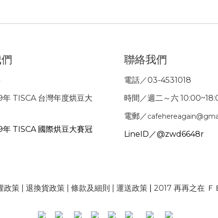
我們
聯絡我們
事
電話／03-4531018
9年 TISCA 台灣年度烘豆大
時間／週二～六 10:00~18:
電郵／
cafehereagain@gma
9年 TISCA 國際烘豆大賽冠
LineID／@zwd6648r
權政策
|
退換貨政策
|
條款及細則
|
運送政策
|
2017 再再之在 