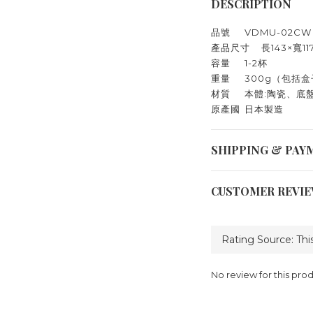
DESCRIPTION
品號
VDMU-02CW
產品尺寸
長143×寬11
容量
1-2杯
重量
300g（包括盒
材質
本體:陶瓷、底盤
原產國
日本製造
SHIPPING & PAY
CUSTOMER REVI
No review for this pro