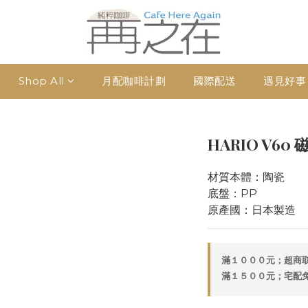
Shop All
月配咖啡計劃
國際配送
遇見好事
HARIO V60
材質本體：陶瓷
底盤：PP
原產國：日本製造
滿１０００元；超商取貨
滿１５００元；宅配免運