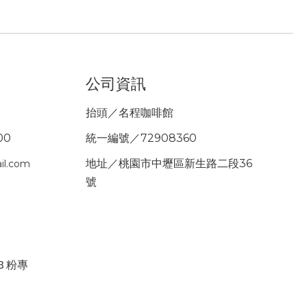
公司資訊
抬頭／名程咖啡館
00
統一編號／72908360
地址／桃園市中壢區新生路二段36
il.com
號
ＦＢ粉專