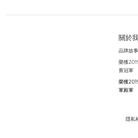
關於
品牌故
榮獲201
賽冠軍
榮獲201
軍殿軍
隱私