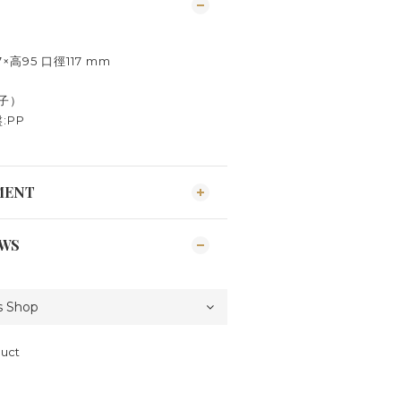
7×高95 口徑117 mm
子）
:PP
MENT
EWS
duct