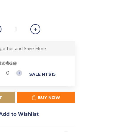
gether and Save More
再送禮提袋
SALE NT$15
T
BUY NOW
Add to Wishlist