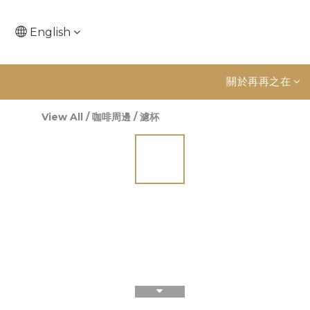
English
關於再再之在
View All
/
咖啡周邊
/
濾杯