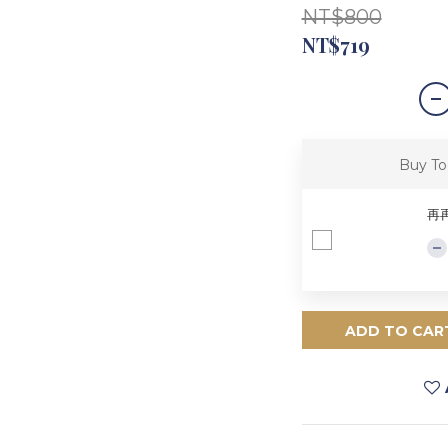
NT$800
NT$719
Buy To
再
ADD TO CAR