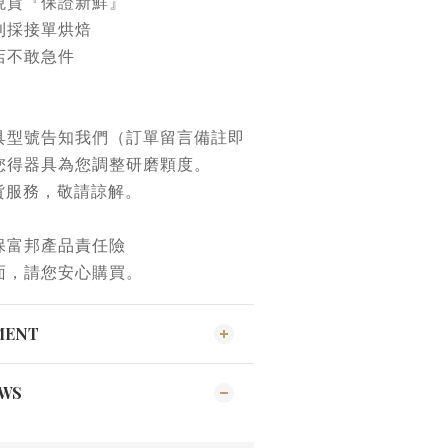
現貨『保證新鮮』
則採接單烘焙
店不敢急件
具型號告知我們（訂單留言備註即
您得器具為您調整研磨顆度。
貨服務，敬請諒解。
保富邦產品責任險
面，請您安心購買。
MENT
EWS