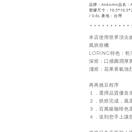
品牌：Ankomn品名：A
塑膠尺寸：10.5*10.5*20
/ 0.6L 產地：台灣
＊＊＊＊＊＊＊＊＊＊
本店使用世界頂尖媲
風烘焙機
LORING特色：
深焙：口感圓潤厚
淺焙：花果香氣強
再再挑豆程序
１．選擇品質優良
２．烘焙完成，風
３．百萬級咖啡色
４．送到您手上讓