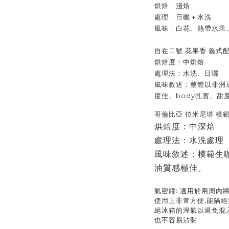
烘焙｜淺焙
處理｜日曬＋水洗
風味｜白花、熱帶水果
自在二號 花果香 義式
烘焙度：中烘焙
處理法：水洗、日曬
風味敘述：整體以非洲
度佳、body扎實、甜
哥倫比亞 拉米尼塔 模
烘焙度：中深焙
處理法：水洗處理
風味敘述：模範生
油質感極佳。
氣密罐: 適用於兩周內
使用上非常方便,能隔
絕冰箱的溼氣以避免混
也不容易沾黏