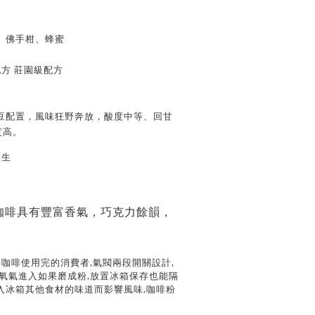
、佛手柑、蜂蜜
配方 莊園級配方
豆配置，風味狂野奔放，酸度中等、回甘
度高。
範生
咖啡具有豐富香氣，巧克力餘韻，
將咖啡使用完的消費者,氣閥兩段開關設計,
絕氧氣進入如果磨成粉,放置冰箱保存也能隔
入冰箱其他食材的味道而影響風味,咖啡粉