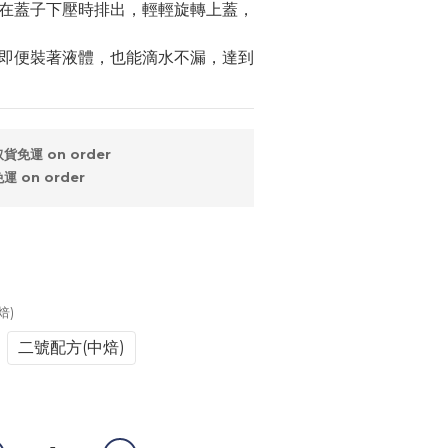
在蓋子下壓時排出，輕輕旋轉上蓋，
即便裝著液體，也能滴水不漏，達到
免運 on order
 on order
焙)
二號配方(中焙)