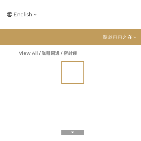
English
關於再再之在
View All
/
咖啡周邊
/
密封罐