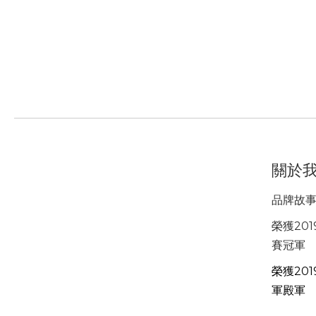
關於
品牌故
榮獲201
賽冠軍
榮獲201
軍殿軍