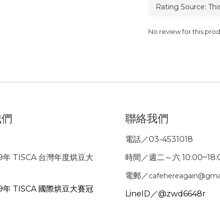
No review for this pro
我們
聯絡我們
事
電話／03-4531018
9年 TISCA 台灣年度烘豆大
時間／週二～六 10:00~18:
電郵／
cafehereagain@gma
9年 TISCA 國際烘豆大賽冠
LineID／@zwd6648r