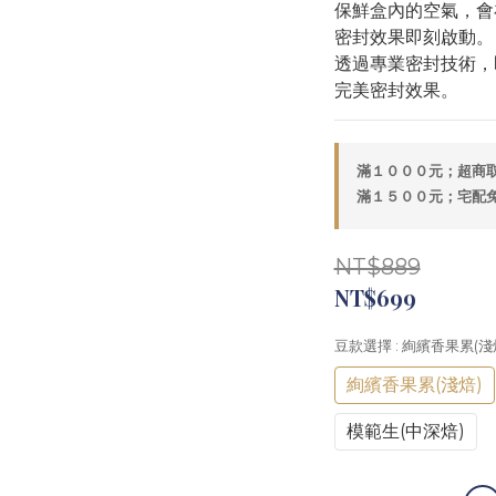
保鮮盒內的空氣，會
密封效果即刻啟動。
透過專業密封技術，
完美密封效果。
滿１０００元；超商取貨
滿１５００元；宅配免運
NT$889
NT$699
豆款選擇
: 絢繽香果累(淺
絢繽香果累(淺焙)
模範生(中深焙)