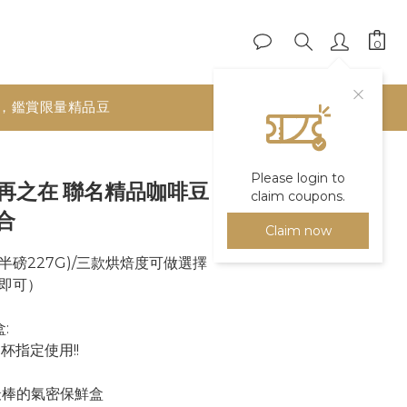
，鑑賞限量精品豆
BUY NOW
Please login to
 再再之在 聯名精品咖啡豆
claim coupons.
合
Claim now
(半磅227G)/三款烘焙度可做選擇
即可）
:
杯指定使用!!
最棒的氣密保鮮盒