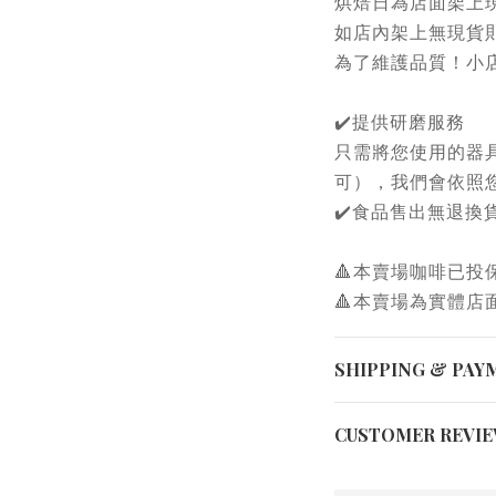
烘焙日為店面架上
如店內架上無現貨
為了維護品質！小
✔️提供研磨服務
只需將您使用的器
可），我們會依照
✔️食品售出無退換
🔺本賣場咖啡已投
🔺本賣場為實體店
SHIPPING & PAY
CUSTOMER REVI