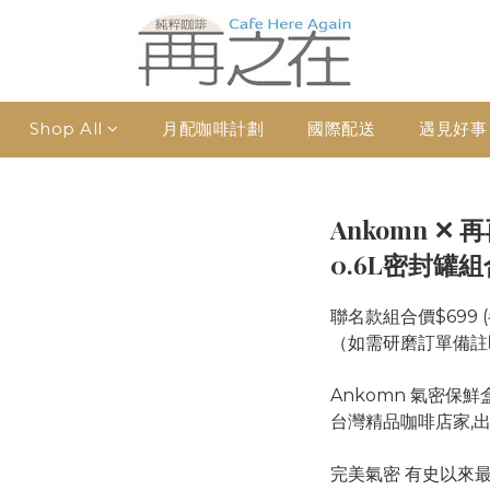
Shop All
月配咖啡計劃
國際配送
遇見好事
Ankomn ✕
0.6L密封罐組
聯名款組合價$699 
（如需研磨訂單備註
Ankomn 氣密保鮮盒
台灣精品咖啡店家,出
完美氣密 有史以來