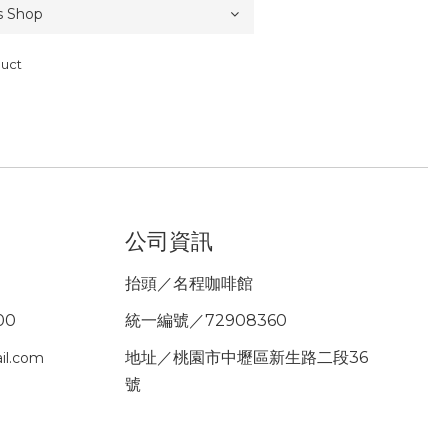
duct
公司資訊
抬頭／名程咖啡館
00
統一編號／72908360
地址／桃園市中壢區新生路二段36
il.com
號