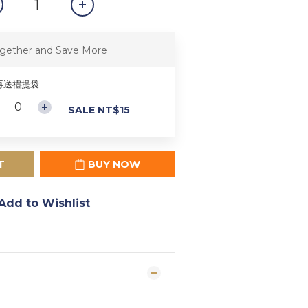
gether and Save More
再送禮提袋
SALE NT$15
T
BUY NOW
Add to Wishlist