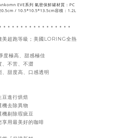
nkomn EVE系列 氣密保鮮罐材質：PC
.5cm / 10.5*10.5*13.5cm容積：1.2L 
＊＊＊＊＊＊＊＊＊＊＊＊＊＊＊＊＊
美超跑等級；美國LORING全熱
乾淨度極高、甜感極佳
實、不苦、不澀
烈、甜度高、口感透明
生豆進行烘焙
選機去除異物
選機剔除瑕疵豆
您享用最美好的咖啡