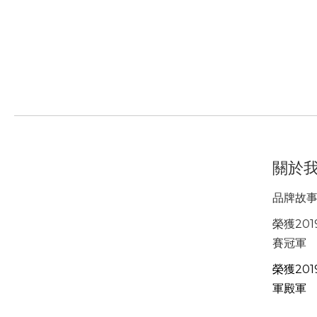
關於
品牌故
榮獲201
賽冠軍
榮獲201
軍殿軍