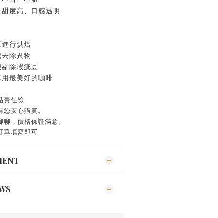
、甜度高、口感透明
豆進行烘焙
機去除異物
機剔除瑕疵豆
享用最美好的咖啡
品責任險
請您安心購買。
訊聊聊，價格保證滿意。
訂單填寫即可
MENT
EWS