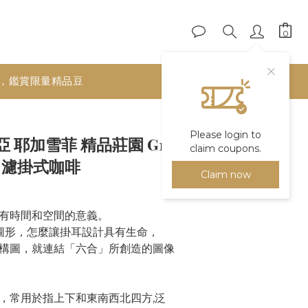
，鑑賞限量精品豆
BUY NOW
Please login to
 耶加雪菲 精品莊園 G1
claim coupons.
 濾掛式咖啡
Claim now
有時間和空間的意義。
圖形，怎麼讓掛耳設計具有生命，
構圖，就連結「六合」所創造的圖像
，常用於指上下和東南西北四方,泛