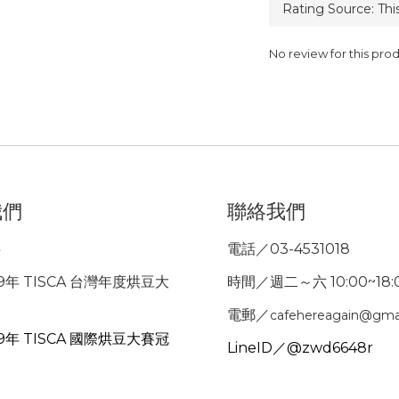
No review for this pro
我們
聯絡我們
事
電話／03-4531018
9年 TISCA 台灣年度烘豆大
時間／週二～六 10:00~18:
電郵／
cafehereagain@gma
9年 TISCA 國際烘豆大賽冠
LineID／@zwd6648r