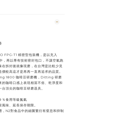
香
O FPG-T1 精密型包裝機，是以充入
裝中，再以專有技術密封包口，不讓空氣跑
味在拆封後就像現磨，在台灣是比較少見
造價較高這才是再再一直再追求的品質。
ng 1800 咖啡豆研磨機，Ditting 研磨
來的咖啡口感上表現相當不俗、乾淨度和
一台頂尖的咖啡豆研磨器具。
９％食用等級氮氣
留風味、延長保存期限。
體，N2對食品中的細菌繁衍有窒息和抑制