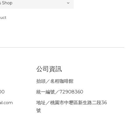
duct
公司資訊
抬頭／名程咖啡館
00
統一編號／72908360
地址／桃園市中壢區新生路二段36
il.com
號