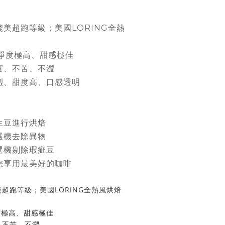
美超跑等級；美國LORING全熱
乾淨度極高、甜感極佳
實、不苦、不澀
烈、甜度高、口感透明
生豆進行烘焙
選機去除異物
選機剔除瑕疵豆
您享用最美好的咖啡
超跑等級；美國LORING全熱風烘焙
度極高、甜感極佳
、不苦、不澀