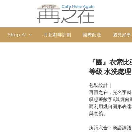
Shop All
月配咖啡計劃
國際配送
遇見好事
『團』衣索比亞
等級 水洗處理
包裝設計｜
再再之在，光名字就
瞑想著數字6與幾何
而利用幾何圖形表達
與意義。
所謂六合：漢語詞語