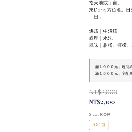
指天地或宇宙。
東Dong方位名。
「日」
烘焙｜中淺焙
處理｜水洗
風味｜柑橘、檸檬、
滿１０００元；超商取貨
滿１５００元；宅配免運
NT$3,000
NT$2,100
Size
: 100包
100包