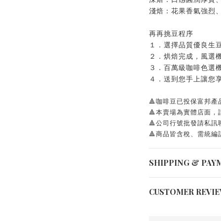
淺焙：花果香氣強烈
再再挑豆程序
１．選擇品質優良生
２．烘焙完成，風選
３．百萬級咖啡色選
４．送到您手上讓您
🔺咖啡豆已投保富邦產
🔺本賣場為實體店面，
🔺公司行號批發請私
🔺商品皆含稅、需統編
SHIPPING & PAY
CUSTOMER REVI