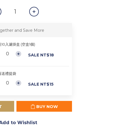
gether and Save More
10入濾掛盒 (空盒1個)
SALE NT$18
再送禮提袋
SALE NT$15
T
BUY NOW
Add to Wishlist