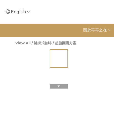
English
關於再再之在
View All
/
濾掛式咖啡
/
超值團購方案