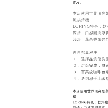
作用。
本店使用世界頂尖媲
風烘焙機
LORING特色：
深焙：口感圓潤厚
淺焙：花果香氣強
再再挑豆程序
１．選擇品質優良
２．烘焙完成，風
３．百萬級咖啡色
４．送到您手上讓
本店使用世界頂尖媲美
機
LORING特色：乾淨
深焙：口感圓潤厚實