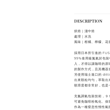
DESCRIPTION
烘焙｜淺中焙
處理｜水洗
風味｜
柑橘、檸檬、花
採用日本所引進的 FUS
99%食用級氮氣於包
入，才得以讓咖啡的原
的製作方式，且其機器
另使用瑞士進口的 ditti
出來顆粒均勻，萃取出
順滑度都非常好，也是
充氮調氣包裝技術，９
可避免咖啡粉氧化、保
作為一種窒息性惰性氣