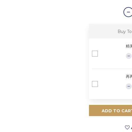
Buy To
精美
再
ADD TO CAR