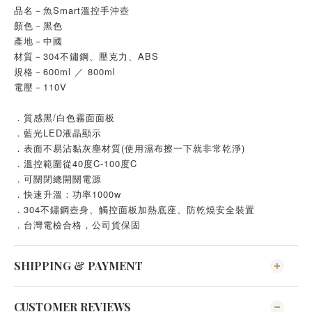
品名－魚Smart溫控手沖壺
顏色－黑色
產地－中國
材質－304不鏽鋼、壓克力、ABS
規格－600ml ／ 800ml
電壓－110V
．質感黑/白色霧面面板
．藍光LED液晶顯示
．表面不易沾黏灰塵材質(使用濕布擦一下就非常乾淨)
．溫控範圍從40度C-100度C
．可關閉總開關電源
．快速升溫：功率1000w
．304不鏽鋼壺身、觸控面板加熱底座、防乾燒安全裝置
．台灣電檢合格，公司貨保固
SHIPPING & PAYMENT
CUSTOMER REVIEWS