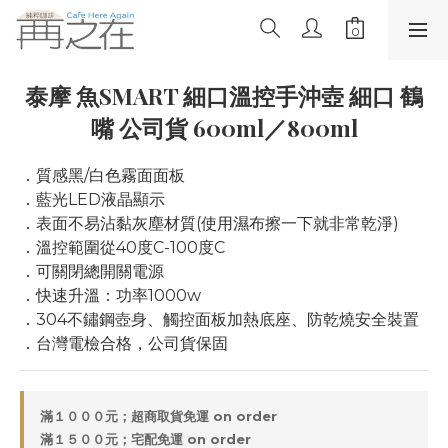
泰摩 魚SMART 細口溫控手沖壺 細口 鶴
嘴 公司貨 600ml／800ml
．質感黑/白色霧面面板
．藍光LED液晶顯示
．表面不易沾黏灰塵材質(使用濕布擦一下就非常乾淨)
．溫控範圍從40度C-100度C
．可關閉總開關電源
．快速升溫：功率1000w
．304不鏽鋼壺身、觸控面板加熱底座、防乾燒安全裝置
．台灣電檢合格，公司貨保固
滿１０００元；超商取貨免運 on order
滿１５００元；宅配免運 on order