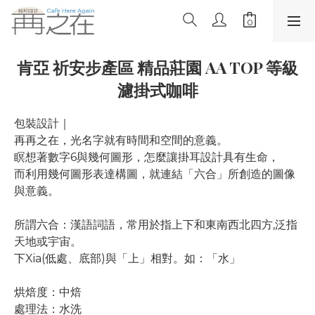
肯亞 祈安步產區 精品莊園 AA TOP 等級
濾掛式咖啡
包裝設計｜
再再之在，光名字就有時間和空間的意義。
瞑想著數字6與幾何圖形，怎麼讓掛耳設計具有生命，
而利用幾何圖形表達構圖，就連結「六合」所創造的圖像
與意義。
所謂六合：漢語詞語，常用於指上下和東南西北四方,泛指
天地或宇宙。
下Xia(低處、底部)與「上」相對。如：「水」
烘焙度：中焙
處理法：水洗