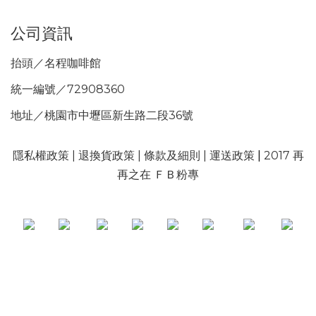
公司資訊
抬頭／名程咖啡館
統一編號／72908360
地址／桃園市中壢區新生路二段36號
隱私權政策
|
退換貨政策
|
條款及細則
|
運送政策
|
2017 再
再之在 ＦＢ粉專
BUY NOW