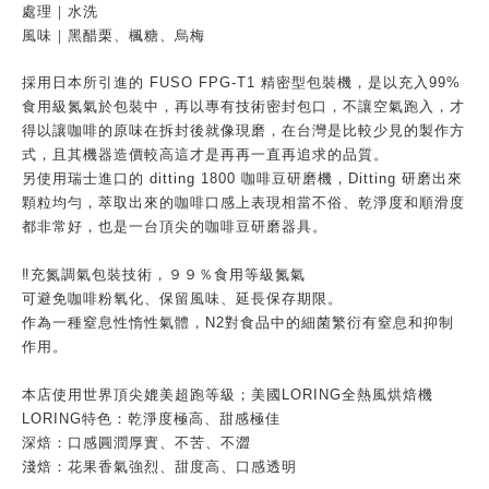
處理｜水洗
風味｜黑醋栗、楓糖、烏梅
採用日本所引進的 FUSO FPG-T1 精密型包裝機，是以充入99%
食用級氮氣於包裝中，再以專有技術密封包口，不讓空氣跑入，才
得以讓咖啡的原味在拆封後就像現磨，在台灣是比較少見的製作方
式，且其機器造價較高這才是再再一直再追求的品質。
另使用瑞士進口的 ditting 1800 咖啡豆研磨機，Ditting 研磨出來
顆粒均勻，萃取出來的咖啡口感上表現相當不俗、乾淨度和順滑度
都非常好，也是一台頂尖的咖啡豆研磨器具。
‼️充氮調氣包裝技術，９９％食用等級氮氣
可避免咖啡粉氧化、保留風味、延長保存期限。
作為一種窒息性惰性氣體，N2對食品中的細菌繁衍有窒息和抑制
作用。
本店使用世界頂尖媲美超跑等級；美國LORING全熱風烘焙機
LORING特色：乾淨度極高、甜感極佳
深焙：口感圓潤厚實、不苦、不澀
淺焙：花果香氣強烈、甜度高、口感透明