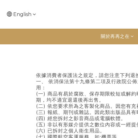
English
關於再再之在
依據消費者保護法之規定，請您注意下列退
一、 依消保法第十九條第二項及行政院公
用：
(一) 商品有易於腐敗、保存期限較短或解
期，均不適宜退還後再出售。
(二) 依您要求所為之客製化商品。因您有
(三) 報紙、期刊或雜誌。因此類出版品具有
(四) 經您拆封之影音商品或電腦軟體。
(五) 非以有形媒介提供之數位內容或一經
(六) 已拆封之個人衛生用品。
(七) 國際航空客運服務。如:機票等。