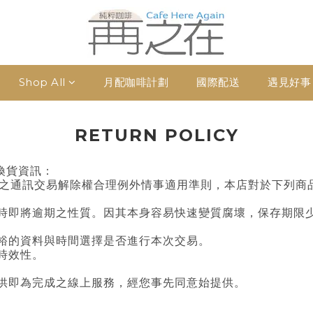
Shop All
月配咖啡計劃
國際配送
遇見好事
RETURN POLICY
換貨資訊：
佈之通訊交易解除權合理例外情事適用準則，本店對於下列商
約時即將逾期之性質。因其本身容易快速變質腐壞，保存期限
充裕的資料與時間選擇是否進行本次交易。
時效性。
提供即為完成之線上服務，經您事先同意始提供。