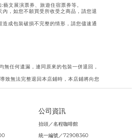
如:藝文展演票券、旅遊住宿票券等。
天內，如您不願買受所收受之商品，請您退
程造成包裝破損不完整的情形，請您儘速通
等均無任何遺漏，連同原來的包裝一併退回，
，導致無法完整退回本店鋪時，本店鋪將向您
公司資訊
抬頭／名程咖啡館
00
統一編號／72908360