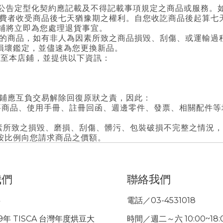
已公告定型化契約應記載及不得記載事項規定之商品或服務。
消費者收受商品後七天猶豫期之權利。自您收訖商品後起算七
店鋪將立即為您處理退貨事宜。
購的商品，如有非人為因素所致之商品損毀、刮傷、或運輸過
損壞鑑定，並儘速為您更換新品。
來電至本店鋪，並提供以下資訊：
店鋪應互負交易解除回復原狀之責，因此：
主要商品、使用手冊、註冊回函、週邊零件、發票、相關配件
因素所致之損毀、磨損、刮傷、髒污、包裝破損不完整之情況
按比例向您請求商品之價額。
我們
聯絡我們
事
電話／03-4531018
9年 TISCA 台灣年度烘豆大
時間／週二～六 10:00~18: