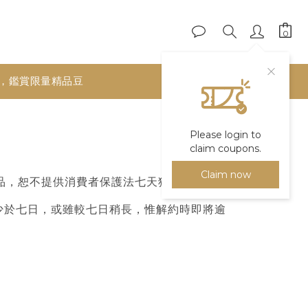
，鑑賞限量精品豆
Please login to
claim coupons.
Claim now
品，恕不提供消費者保護法七天猶豫期之適
少於七日，或雖較七日稍長，惟解約時即將逾