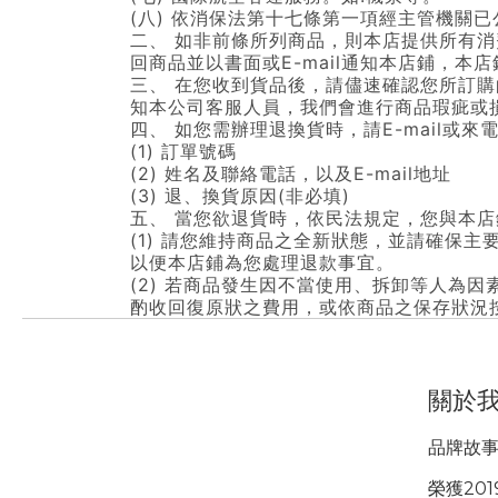
(八) 依消保法第十七條第一項經主管機關
二、 如非前條所列商品，則本店提供所有
回商品並以書面或E-mail通知本店鋪，本
三、 在您收到貨品後，請儘速確認您所訂
知本公司客服人員，我們會進行商品瑕疵或
四、 如您需辦理退換貨時，請E-mail或
(1) 訂單號碼
(2) 姓名及聯絡電話，以及E-mail地址
(3) 退、換貨原因(非必填)
五、 當您欲退貨時，依民法規定，您與本
(1) 請您維持商品之全新狀態，並請確保
以便本店鋪為您處理退款事宜。
(2) 若商品發生因不當使用、拆卸等人為
酌收回復原狀之費用，或依商品之保存狀況
關於
品牌故
榮獲201